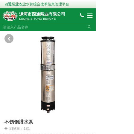
四通泵业农业水价综合改革信息管理平台
漯河市四通泵业有限公司
끅
끀
LUOHE SITONG BENGYE
ꄙ
낒
不锈钢潜水泵
넶
浏览量：
131