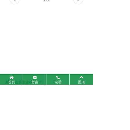
낀
낂
끅
낓
首页
留言
电话
置顶
漯河市四通泵业有限公司
联系人：魏经理 15939553161
联系人：
周经理 18639539595
电话：0395-3213888
地址：河南省漯河市召陵区阳山路16号
网址：
www.sitongbengye.cn
www.nongfa.cc